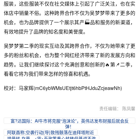
服装，这些服装不仅在社交媒体上引起了广泛关注，也在实
体店中销量不俗。这种跨界合作不仅为吴梦梦带来了更多的
机会，也为品牌提供了一个展示其产🏭品和服务的新渠道，
有效地提升了品牌的知名度和美誉度。
吴梦梦第二季的现实互动及其跨界合作，不仅为她带来了更
多的粉丝和机会，也为整个网红经济带来了新的发展方向和
趋势。让我们继续探讨这个充满创意和创新的🔥第📌二季，
看看它将为我们带来怎样的惊喜和机遇。
校对：马家辉(mC6ybWMsUEtjt6hbPtHJduZcjeawNh)
责任编辑： 陈凤馨
富?达国际：AI牛市将克服“泡沫论”，英伟达发布财报后就会反
弹！
阿联酋称;空袭行动{导}致残骸落在迪拜塔附近
增量转.存量，<货>币政策重心转移但基调不改