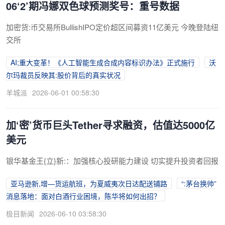
06‘2’期冯娜双色球预测奖号：重号数据
加密货:币交易所BullishIPO定价超区间募资11亿美元 今晚登陆纽
交所
AI;重大变革！《人工智能生成合成内容标识办法》正式施行
沃
尔玛裁员反映其:股价背后的真实状况
羊城派
2026-06-01 00:58:30
加‘密’货币巨头Tether寻求融资，估值达5000亿
美元
银华基金王{立}新:：加强核心投研能力建设 切实提升投资者回报
亚马逊新,增—货运航班，为夏威夷次日达配送铺路
“:茅台换帅”
消息落地：面对白酒行业困境，陈华将如何出招？
极目新闻
2026-06-10 03:58:30