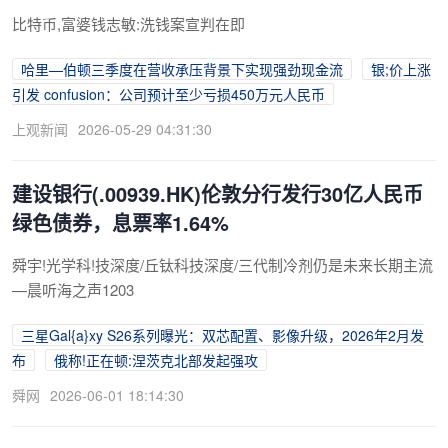
比特币,富婆钱志敏:洗钱案宣判在即
哈里—伯顿三季度在营收承压背景下实现强劲现金流
银;价上涨
引发 confusion：公司预计至少亏损450万元人民币
上观新闻
2026-05-29 04:31:30
建设银行(.00939.HK)伦敦分行发行30亿人民币
绿色债券，息票率1.64%
舜宇!光学科!技深度/丘钛科技深度/三代制冷剂仍是未来长期主流
—晨听海之声1203
三星Gal{a}xy S26系列曝光：双芯配置、影像升级，2026年2月发
布
俄称!正在顿:涅茨克北部发起强攻
舜网
2026-06-01 18:14:30